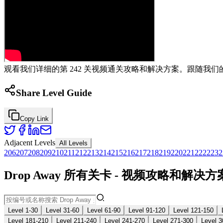
观看我们详细的第 242 关视频通关攻略和解决方案。跟随我们的
Share Level Guide
Copy Link
Adjacent Levels
All Levels
206
207
208
209
210
211
212
213
214
215
216
217
218
219
220
221
222
223
2
Drop Away 所有关卡 - 视频攻略和解决方
Level 1-30
Level 31-60
Level 61-90
Level 91-120
Level 121-150
Level 181-210
Level 211-240
Level 241-270
Level 271-300
Level 3