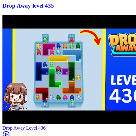
435
Level
436