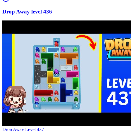
436
Level
437