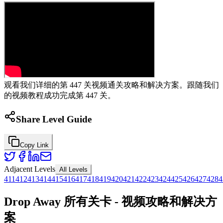
观看我们详细的第 447 关视频通关攻略和解决方案。跟随我们
的视频教程成功完成第 447 关。
Share Level Guide
Copy Link
Adjacent Levels
All Levels
411
412
413
414
415
416
417
418
419
420
421
422
423
424
425
426
427
428
4
Drop Away 所有关卡 - 视频攻略和解决方
案