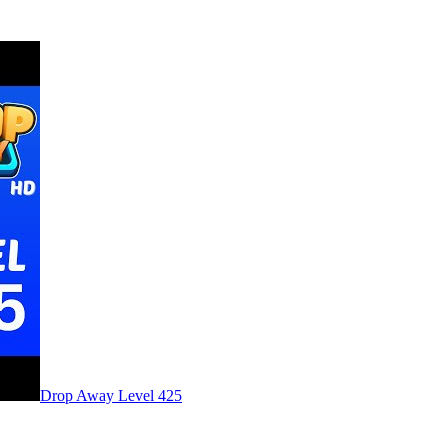
Level
425