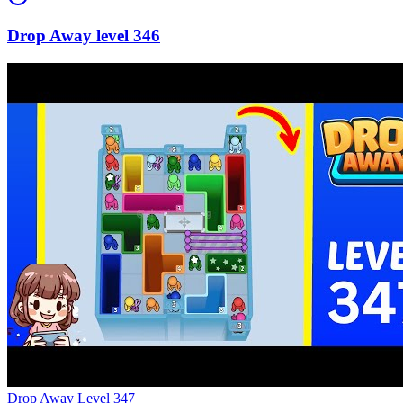
346
Level
347