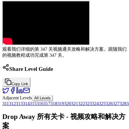
观看我们详细的第 347 关视频通关攻略和解决方案。跟随我们
的视频教程成功完成第 347 关。
Share Level Guide
Copy Link
Adjacent Levels
All Levels
311
312
313
314
315
316
317
318
319
320
321
322
323
324
325
326
327
328
3
Drop Away 所有关卡 - 视频攻略和解决方
案