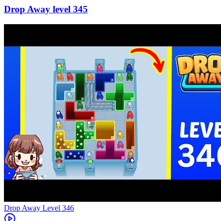
345
Level
346