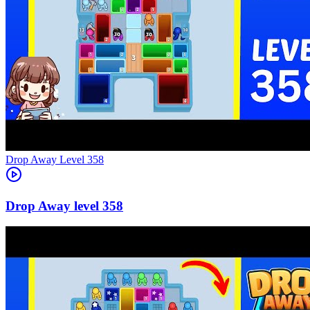
Level
358
358