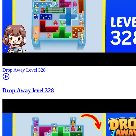
Level
328
328