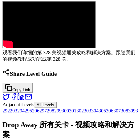
观看我们详细的第 328 关视频通关攻略和解决方案。跟随我们
的视频教程成功完成第 328 关。
Share Level Guide
Copy Link
Adjacent Levels
All Levels
292
293
294
295
296
297
298
299
300
301
302
303
304
305
306
307
308
309
3
Drop Away 所有关卡 - 视频攻略和解决方
案