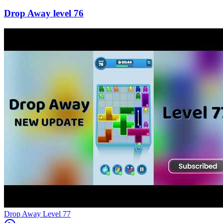
76
Level
77