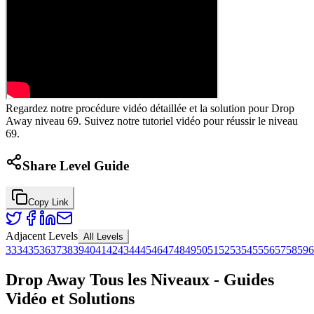
Regardez notre procédure vidéo détaillée et la solution pour Drop
Away niveau 69. Suivez notre tutoriel vidéo pour réussir le niveau
69.
Share Level Guide
Copy Link
Adjacent Levels
All Levels
33
34
35
36
37
38
39
40
41
42
43
44
45
46
47
48
49
50
51
52
53
54
55
56
57
58
59
6
Drop Away Tous les Niveaux - Guides
Vidéo et Solutions