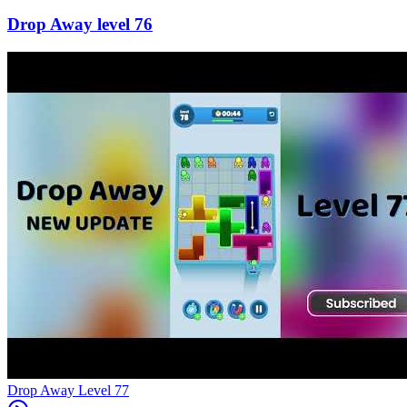
76
Level
77