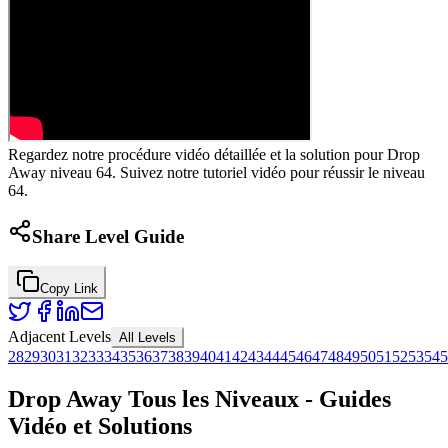
Regardez notre procédure vidéo détaillée et la solution pour Drop
Away niveau 64. Suivez notre tutoriel vidéo pour réussir le niveau
64.
Share Level Guide
Copy Link
Adjacent Levels
All Levels
28
29
30
31
32
33
34
35
36
37
38
39
40
41
42
43
44
45
46
47
48
49
50
51
52
53
54
5
Drop Away Tous les Niveaux - Guides
Vidéo et Solutions