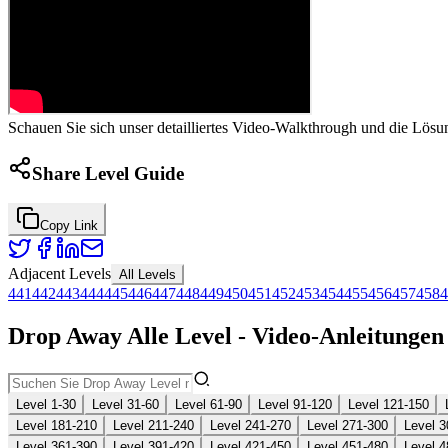
Schauen Sie sich unser detailliertes Video-Walkthrough und die Lösu
Share Level Guide
Copy Link
Adjacent Levels
All Levels
441
442
443
444
445
446
447
448
449
450
451
452
453
454
455
456
457
458
4
Drop Away Alle Level - Video-Anleitunge
Level 1-30
Level 31-60
Level 61-90
Level 91-120
Level 121-150
Level 181-210
Level 211-240
Level 241-270
Level 271-300
Level 3
Level 361-390
Level 391-420
Level 421-450
Level 451-480
Level 4