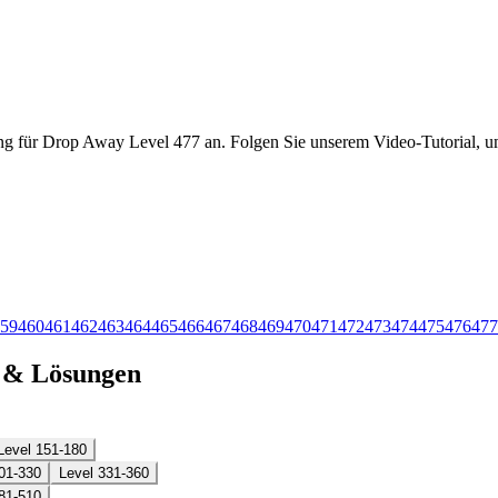
ng für Drop Away Level 477 an. Folgen Sie unserem Video-Tutorial, um
59
460
461
462
463
464
465
466
467
468
469
470
471
472
473
474
475
476
477
n & Lösungen
Level 151-180
01-330
Level 331-360
81-510