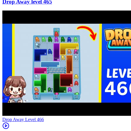
465
Level
466