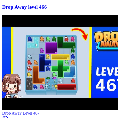
466
Level
467