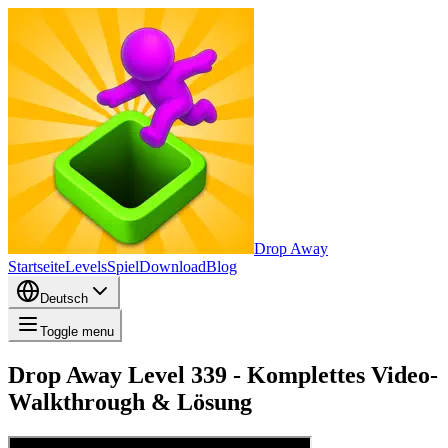
Drop Away
Startseite
Levels
Spiel
Download
Blog
Deutsch
Toggle menu
Drop Away Level 339 - Komplettes Video-
Walkthrough & Lösung