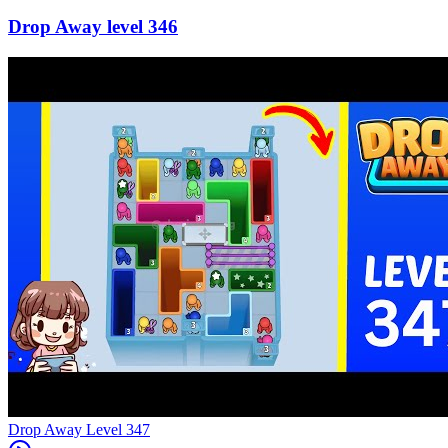
346
Level
347