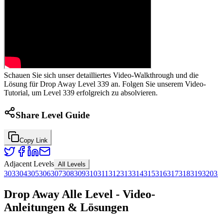
Schauen Sie sich unser detailliertes Video-Walkthrough und die
Lösung für Drop Away Level 339 an. Folgen Sie unserem Video-
Tutorial, um Level 339 erfolgreich zu absolvieren.
Share Level Guide
Copy Link
Adjacent Levels
All Levels
303
304
305
306
307
308
309
310
311
312
313
314
315
316
317
318
319
320
3
Drop Away Alle Level - Video-
Anleitungen & Lösungen