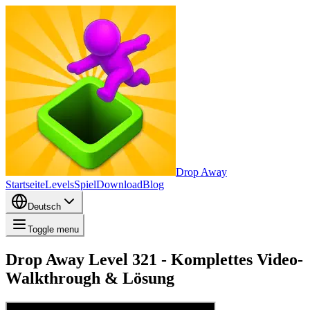
Drop Away
Startseite
Levels
Spiel
Download
Blog
Deutsch
Toggle menu
Drop Away Level 321 - Komplettes Video-
Walkthrough & Lösung