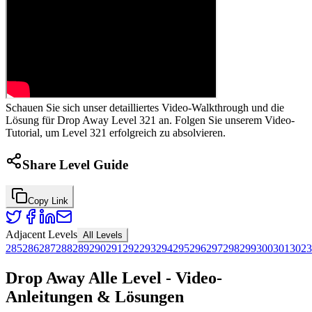
Schauen Sie sich unser detailliertes Video-Walkthrough und die
Lösung für Drop Away Level 321 an. Folgen Sie unserem Video-
Tutorial, um Level 321 erfolgreich zu absolvieren.
Share Level Guide
Copy Link
Adjacent Levels
All Levels
285
286
287
288
289
290
291
292
293
294
295
296
297
298
299
300
301
302
3
Drop Away Alle Level - Video-
Anleitungen & Lösungen