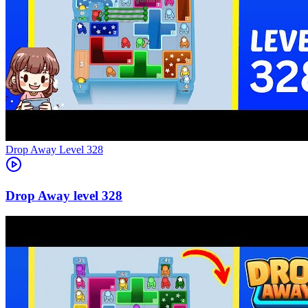
Level
328
328