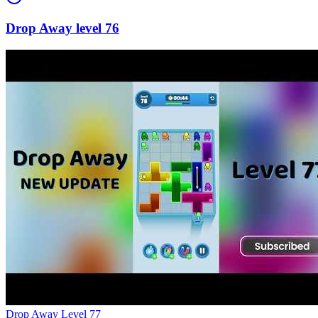
76
Level
77