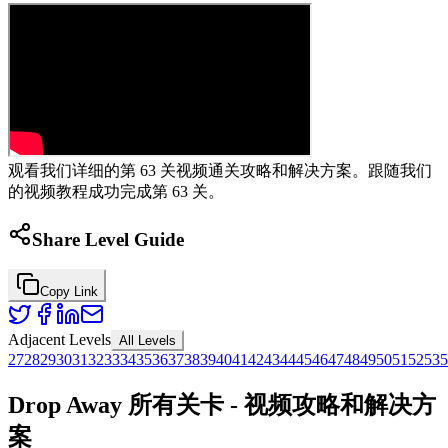
观看我们详细的第 63 关视频通关攻略和解决方案。跟随我们
的视频教程成功完成第 63 关。
Share Level Guide
Copy Link
Adjacent Levels
All Levels
27
28
29
30
31
32
33
34
35
36
37
38
39
40
41
42
43
44
45
46
47
48
49
50
51
52
53
5
Drop Away 所有关卡 - 视频攻略和解决方
案