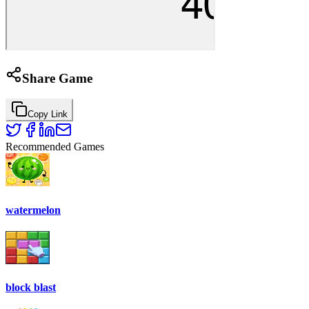
Share Game
Copy Link
Recommended Games
watermelon
block blast