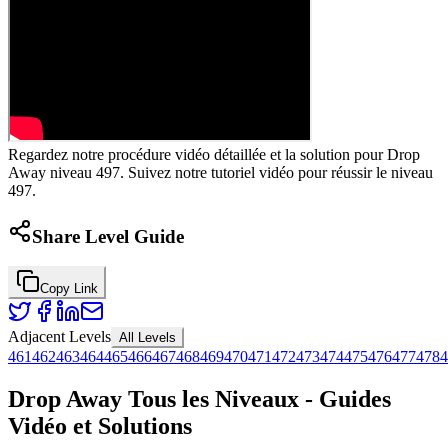
Regardez notre procédure vidéo détaillée et la solution pour Drop
Away niveau 497. Suivez notre tutoriel vidéo pour réussir le niveau
497.
Share Level Guide
Copy Link
Adjacent Levels
All Levels
461
462
463
464
465
466
467
468
469
470
471
472
473
474
475
476
477
478
4
Drop Away Tous les Niveaux - Guides
Vidéo et Solutions