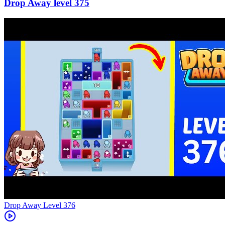
375
Level
376