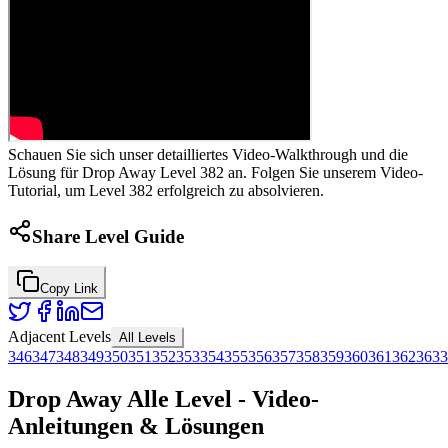
Schauen Sie sich unser detailliertes Video-Walkthrough und die
Lösung für Drop Away Level 382 an. Folgen Sie unserem Video-
Tutorial, um Level 382 erfolgreich zu absolvieren.
Share Level Guide
Copy Link
Adjacent Levels
All Levels
346
347
348
349
350
351
352
353
354
355
356
357
358
359
360
361
362
363
3
Drop Away Alle Level - Video-
Anleitungen & Lösungen