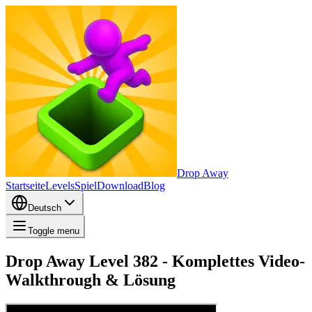
Drop Away
Startseite
Levels
Spiel
Download
Blog
Deutsch
Toggle menu
Drop Away Level 382 - Komplettes Video-
Walkthrough & Lösung