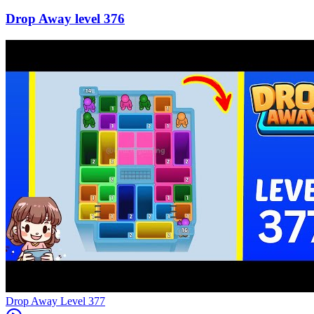
376
Level
377