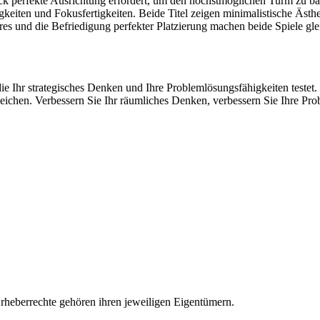
ck perfekte Ausrichtung erfordert, um den höchstmöglichen Turm zu b
eiten und Fokusfertigkeiten. Beide Titel zeigen minimalistische Ästhet
es und die Befriedigung perfekter Platzierung machen beide Spiele gleic
ie Ihr strategisches Denken und Ihre Problemlösungsfähigkeiten testet
hen. Verbessern Sie Ihr räumliches Denken, verbessern Sie Ihre Prob
rheberrechte gehören ihren jeweiligen Eigentümern.