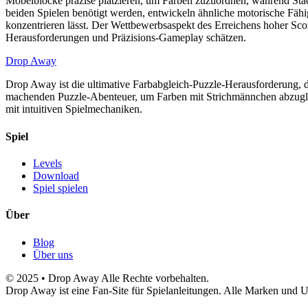
Möbelblöcke präzise platzieren, um Farben zuzuordnen, während Sta
beiden Spielen benötigt werden, entwickeln ähnliche motorische Fähigk
konzentrieren lässt. Der Wettbewerbsaspekt des Erreichens hoher Scor
Herausforderungen und Präzisions-Gameplay schätzen.
Drop Away
Drop Away ist die ultimative Farbabgleich-Puzzle-Herausforderung, d
machenden Puzzle-Abenteuer, um Farben mit Strichmännchen abzugleic
mit intuitiven Spielmechaniken.
Spiel
Levels
Download
Spiel spielen
Über
Blog
Über uns
© 2025 • Drop Away Alle Rechte vorbehalten.
Drop Away ist eine Fan-Site für Spielanleitungen. Alle Marken und U